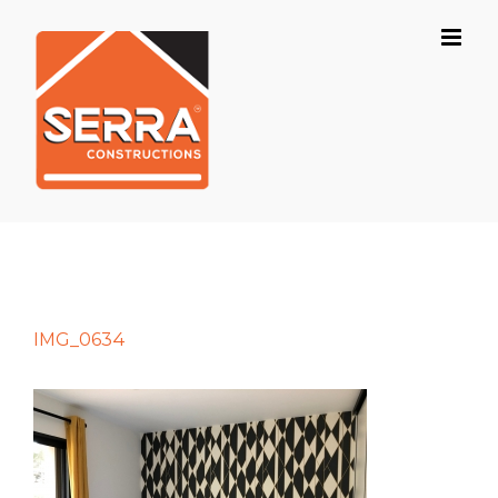
Skip
to
content
IMG_0634