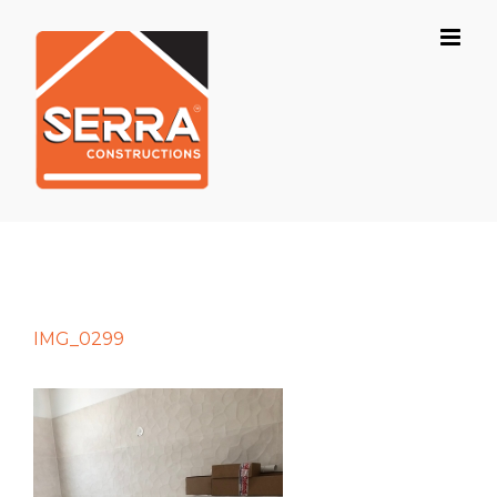
Skip
to
content
IMG_0299