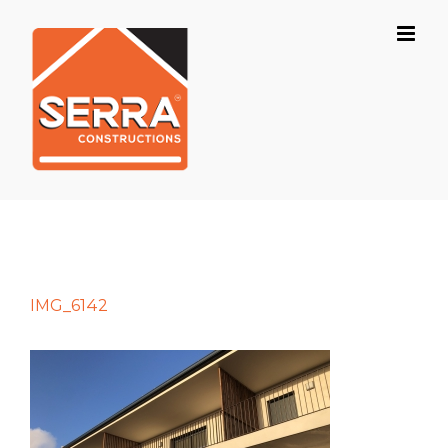
Skip
to
content
IMG_6142