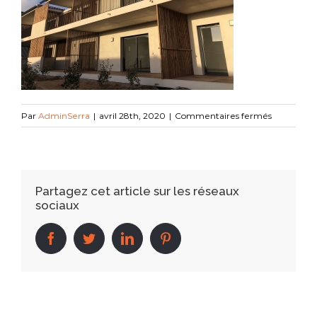
sur
Par
AdminSerra
|
avril 28th, 2020
|
Commentaires fermés
IMG_6142
Partagez cet article sur les réseaux
sociaux
facebook
twitter
linkedin
pinterest