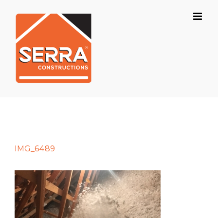
Skip
to
content
IMG_6489