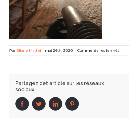
sur
Par
Eliane Mattei
|
mai 26th, 2020
|
Commentaires fermés
IMG_6489
Partagez cet article sur les réseaux
sociaux
facebook
twitter
linkedin
pinterest