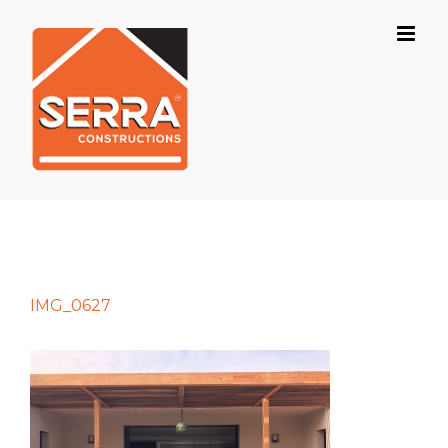
Skip
to
content
IMG_0627